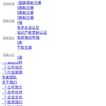
└ 单一国家商标注册
专利申请
└ 香港商标注册
└ 台湾商标注册
└ 澳门商标注册
商标注册
└ 项目申报
└ 高新技术企业认定
└ 企业知识产权贯标认证
└ 其他政府项目申报
版权登记
└ 其他服务
└ 知识产权交易
新闻动态
高新认定
└ 最新政策
└ 知识百科
└ 公司动态
└ 行业新闻
专家团队
关于我们
└ 公司简介
└ 合作伙伴
└ 企业文化
└ 联系我们