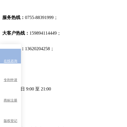
服务热线：
0755-88391999
；
大客户热线：
159894114449
；
投诉热线：
13620204258
；
在线咨询
工作时间
专利申请
周一至周日
9:00
至
21:00
商标注册
地址
版权登记