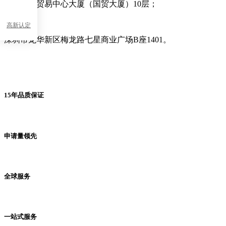
深圳国际贸易中心大厦（国贸大厦）
10
层；
高新认定
深圳市龙华新区梅龙路七星商业广场
B
座
1401
。
15年品质保证
申请量领先
全球服务
一站式服务